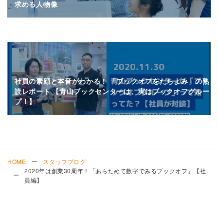
求める人物像
社員の素顔と本音がわかる！ 「ブックオフをたちよみ」の熟
読レポート 【青山ブックセンターは、実はブックオフグルー
プ！】
HOME
スタッフブログ
2020年は創業30周年！「あらためて数字でみるブックオフ」【社
員編】