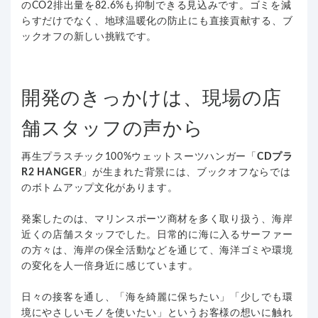
のCO2排出量を82.6%も抑制できる見込みです。ゴミを減
らすだけでなく、地球温暖化の防止にも直接貢献する、ブ
ックオフの新しい挑戦です。
開発のきっかけは、現場の店
舗スタッフの声から
再生プラスチック100%ウェットスーツハンガー「
CDプラ
R2 HANGER
」が生まれた背景には、ブックオフならでは
のボトムアップ文化があります。
発案したのは、マリンスポーツ商材を多く取り扱う、海岸
近くの店舗スタッフでした。日常的に海に入るサーファー
の方々は、海岸の保全活動などを通じて、海洋ゴミや環境
の変化を人一倍身近に感じています。
日々の接客を通し、「海を綺麗に保ちたい」「少しでも環
境にやさしいモノを使いたい」というお客様の想いに触れ