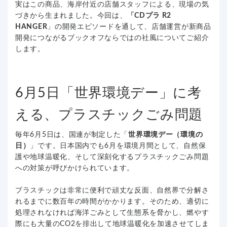
実はこの商品、海岸付近の店舗スタッフによる、現場の気
づきから生まれました。今回は、
「CDプラ R2
HANGER
」の開発エピソードを通して、店舗運営が新商品
開発につながるブックオフならではの社風についてご紹介
します。
6月5日「世界環境デー」に考
える、プラスチックごみ問題
毎年6月5日は、国連が制定した「
世界環境デー（環境の
日）
」です。日本国内でも6月を環境月間として、自然保
護や地球温暖化、そして深刻化するプラスチックごみ問題
への対策が呼びかけられています。
プラスチックは非常に便利で頑丈な反面、自然界で分解さ
れるまでに数百年の時間がかかります。そのため、適切に
処理されなければ海洋ごみとして生態系を脅かし、燃やす
際にも大量のCO2を排出して地球温暖化を加速させてしま