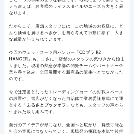
ノも違えば、お客様のライフスタイルやニーズも大きく異
なります。
だからこそ、店舗スタッフには「この地域のお客様に、ど
んな価値を届けるべきか」を自ら考えて行動に移す、大き
な裁量が与えられています。
今回のウェットスーツ用ハンガー「
CDプラ R2
HANGER
」も、まさに一店舗のスタッフの気づきから始ま
りました。現場の熱意が本部の開発チームやパートナー企
業を巻き込み、全国展開する新商品の誕生へとつながった
のです。
今では定番となったトレーディングカードの対戦スペース
の設置や、書店がなくなった自治体で業務委託形式にて運
営する「
ふるさとブックオフ
」なども、スタッフの声から
生まれた取り組みです。
自分のアイデアが形になり、全国へと広がり、持続可能な
社会の実現につながっていく。現場発の挑戦を本気で後押