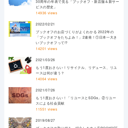
30周年の年表で見る「ブックオフ・新店舗＆新サー
ビスの歴史」
14936 views
2022/02/21
ブックオフのお店づくりがよくわかる 2022年の
「ブックオフをたちよみ！」2連発！①日本一大き
いブックオフって!?
14201 views
2021/03/26
もう1度おさらい！リサイクル、リデュース、リユ
ースは何が違う？
14064 views
2021/07/26
もう1度おさらい！「リユースとSDGs」②リユー
スによる社会貢献
11551 views
2019/08/27
ブックオフの取り組み、紹介します！①BOOKOFF