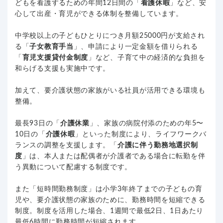
どもを看護するための年間12日間の「
看護休暇
」など、安
心して出産・育児ができる体制を整備しています。
中学校以上の子どもひとりにつき月額25000円が支給され
る「
子女教育手当
」、申請により一定金額を借りられる
「
育児支援貸付金制度
」など、子育て中の経済的な負担を
和らげる支援も実施中です。
加えて、要介護状態の家族がいる社員が活用できる環境も
整備。
最長93日の「
介護休業
」、家族の病院付添のための年5〜
10日の「
介護休暇
」といった制度により、ライフワークバ
ランスの調整を支援します。「
介護に伴う勤務地選択制
度
」は、本人または配偶者が介護者である場合に転勤を伴
う異動について配慮する制度です。
また「短時間勤務制度」は小学3年終了までの子どもの育
児や、要介護状態の家族のために、勤務時間を短縮できる
制度。制度を活用した場合、1週間で最低2日、1日あたり
最低6時間に勤務時間が短縮されます。