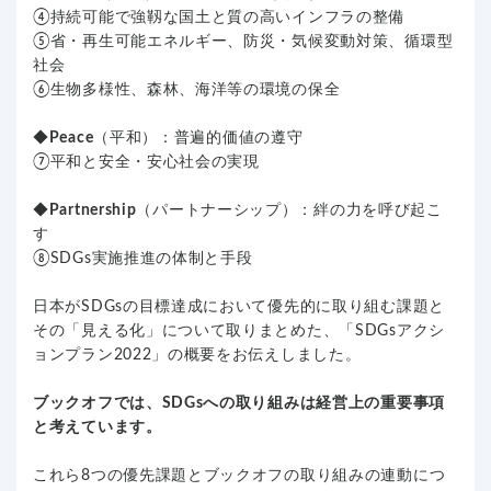
④持続可能で強靱な国土と質の高いインフラの整備
⑤省・再生可能エネルギー、防災・気候変動対策、循環型
社会
⑥生物多様性、森林、海洋等の環境の保全
◆
Peace
（平和）：普遍的価値の遵守
⑦平和と安全・安心社会の実現
◆
Partnership
（パートナーシップ）：絆の力を呼び起こ
す
⑧SDGs実施推進の体制と手段
日本がSDGsの目標達成において優先的に取り組む課題と
その「見える化」について取りまとめた、「SDGsアクシ
ョンプラン2022」の概要をお伝えしました。
ブックオフでは、SDGsへの取り組みは経営上の重要事項
と考えています。
これら8つの優先課題とブックオフの取り組みの連動につ