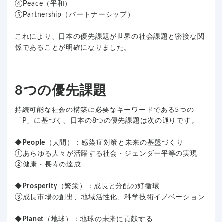
④
P
eace（平和）
⑤
P
artnership（パートナーシップ）
これにより、日本の優先課題が世界の社会課題と密接な関
係であることが明確になりました。
8つの優先課題
持続可能な社会の構築に必要なキーワードである5つの
「P」に基づく、日本の8つの優先課題は次の通りです。
◆
People
（人間）：感染症対策と未来の基盤づくり
①あらゆる人々が活躍する社会・ジェンダー平等の実現
②健康・長寿の達成
◆
Prosperity
（繁栄）：成長と分配の好循環
③成長市場の創出、地域活性化、科学技術イノベーション
◆
Planet
（地球）：地球の未来に貢献する