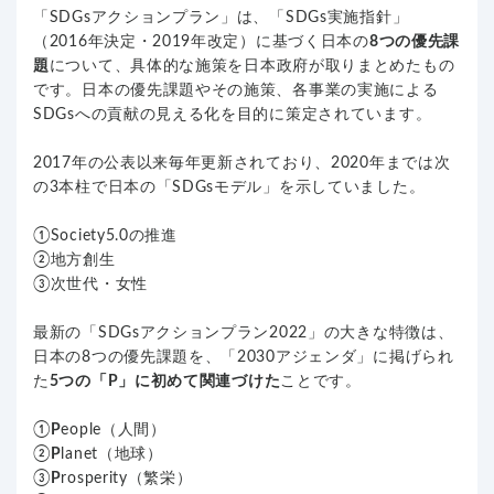
「SDGsアクションプラン」は、「SDGs実施指針」
（2016年決定・2019年改定）に基づく日本の
8つの優先課
題
について、具体的な施策を日本政府が取りまとめたもの
です。日本の優先課題やその施策、各事業の実施による
SDGsへの貢献の見える化を目的に策定されています。
2017年の公表以来毎年更新されており、2020年までは次
の3本柱で日本の「SDGsモデル」を示していました。
①Society5.0の推進
②地方創生
③次世代・女性
最新の「SDGsアクションプラン2022」の大きな特徴は、
日本の8つの優先課題を、「2030アジェンダ」に掲げられ
た
5つの「P」に初めて関連づけた
ことです。
①
P
eople（人間）
②
P
lanet（地球）
③
P
rosperity（繁栄）