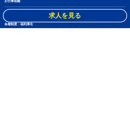
お仕事図鑑
社員10人のキャリアステップ
求人を見る
各種制度・福利厚生
スタッフブログ
アルバイト・パート
よくある質問
ニュース
ブックオフグループホールディングス株式会社
新卒採用
個人情報保護方針
Copyright(c) BOOKOFF CORPORATION LTD. ALL right Reserved.