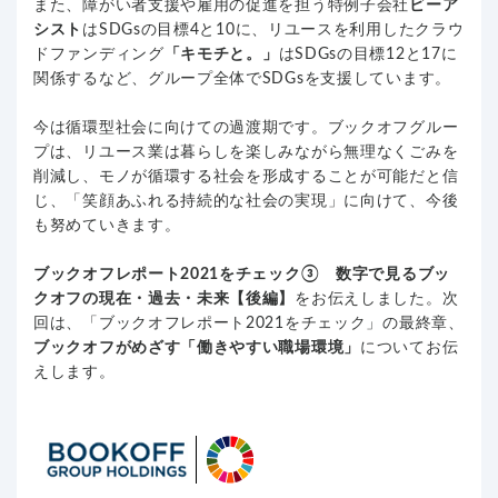
また、障がい者支援や雇用の促進を担う
特例子会社
ビーア
シスト
はSDGsの目標4と10に、リユースを利用したクラウ
ドファンディング
「キモチと。」
はSDGsの目標12と17に
関係するなど、グループ全体でSDGsを支援しています。
今は循環型社会に向けての過渡期です。ブックオフグルー
プは、リユース業は暮らしを楽しみながら無理なくごみを
削減し、モノが循環する社会を形成することが可能だと信
じ、「笑顔あふれる持続的な社会の実現」に向けて、今後
も努めていきます。
ブックオフレポート2021をチェック③ 数字で見るブッ
クオフの現在・過去・未来【後編】
をお伝えしました。次
回は、「ブックオフレポート2021をチェック」の最終章、
ブックオフがめざす「働きやすい職場環境」
についてお伝
えします。