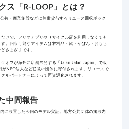
ス「R-LOOP」とは？
国の公共・商業施設などに無償貸与するリユース回収ボック
るだけで、フリマアプリやリサイクル店を利用しなくても
ます。回収可能なアイテムは衣料品・靴・かばん・おもち
などさまざまです。
が海外に店舗展開する「Jalan Jalan Japan」で販
1円がNPO法人など任意の団体に寄付されます。リユースで
イクルパートナーによって再資源化されます。
た中間報告
役所内に設置した今回のモデル実証。地方公共団体の施設内