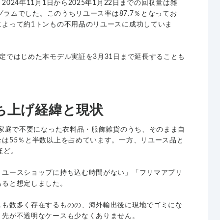
024年11月1日から2025年1月22日までの回収量は雑
ログラムでした。このうちリユース率は87.7％となってお
によって約1トンもの不用品のリユースに成功していま
定ではじめた本モデル実証を3月31日まで延長することも
立ち上げ経緯と現状
、家庭で不要になった衣料品・服飾雑貨のうち、そのまま自
は55％と半数以上を占めています。一方、リユース品と
ほど。
リユースショップに持ち込む時間がない」「フリマアプリ
あると想定しました。
スも数多く存在するものの、海外輸出後に現地でゴミにな
き先が不透明なケースも少なくありません。