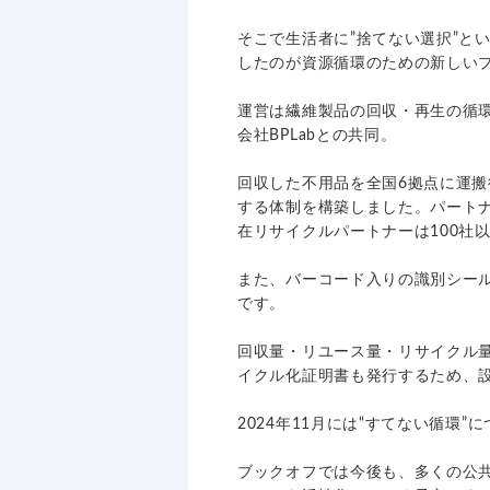
そこで生活者に”捨てない選択”と
したのが資源循環のための新しいプ
運営は繊維製品の回収・再生の循環プ
会社BPLabとの共同。
回収した不用品を全国6拠点に運
する体制を構築しました。パート
在リサイクルパートナーは100社
また、バーコード入りの識別シール
です。
回収量・リユース量・リサイクル
イクル化証明書も発行するため、
2024年11月には“すてない循環”
ブックオフでは今後も、多くの公共