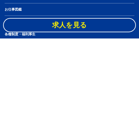
お仕事図鑑
社員10人のキャリアステップ
求人を見る
各種制度・福利厚生
スタッフブログ
アルバイト・パート
よくある質問
ニュース
ブックオフグループホールディングス株式会社
新卒採用
個人情報保護方針
Copyright(c) BOOKOFF CORPORATION LTD. ALL right Reserved.