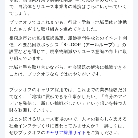
今後、物価高対策や廃棄物削減への対応が求められる中
で、自治体とリユース事業者の連携はさらに広がっていく
でしょう。
ブックオフではこれまでも、行政・学校・地域団体と連携
したさまざまな取り組みを進めてきました。
相模原市との包括連携協定、服飾専門学校とのイベント開
催、不要品回収ボックス「
R-LOOP（アールループ）
」の
設置などを通じて、廃棄物削減やリユース意識の向上に取
り組んでいます。
地域と手を取り合いながら、社会課題の解決に挑戦できる
ことは、ブックオフならではのやりがいです。
ブックオフのキャリア採用では、これまでの業界経験だけ
でなく、「地域に貢献できる仕事がしたい」「自分のアイ
デアを発信し、新しい挑戦がしたい」という想いを持つ人
財を歓迎しています。
成長を続けるリユース市場の中で、人々の暮らしを支える
社会インフラづくりに携わってみませんか？ 詳しくは、
ぜひブックオフの
キャリア採用サイト
をご覧ください。