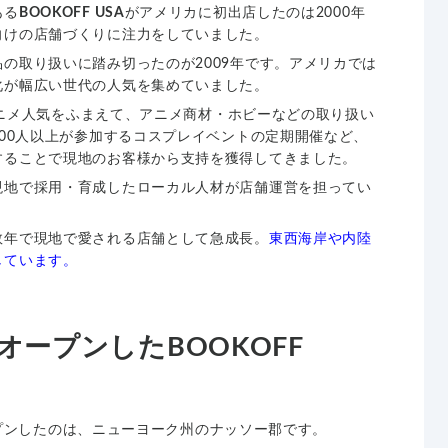
ある
BOOKOFF USA
がアメリカに初出店したのは2000年
向けの店舗づくりに注力をしていました。
の取り扱いに踏み切ったのが2009年です。アメリカでは
化が幅広い世代の人気を集めていました。
ニメ人気をふまえて、アニメ商材・ホビーなどの取り扱い
100人以上が参加するコスプレイベントの定期開催など、
することで現地のお客様から支持を獲得してきました。
現地で採用・育成したローカル人材が店舗運営を担ってい
。
数年で現地で愛される店舗として急成長。
東西海岸や内陸
しています。
ープンしたBOOKOFF
プンしたのは、ニューヨーク州のナッソー郡です。