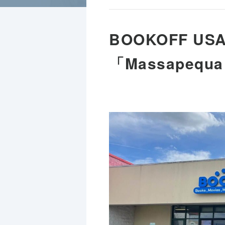
BOOKOFF 
「Massapeq