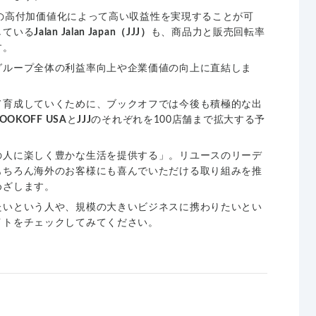
の高付加価値化によって高い収益性を実現することが可
している
Jalan Jalan Japan（JJJ）
も、商品力と販売回転率
す。
グループ全体の利益率向上や企業価値の向上に直結しま
て育成していくために、ブックオフでは今後も積極的な出
OOKOFF USA
と
JJJ
のそれぞれを100店舗まで拡大する予
の人に楽しく豊かな生活を提供する」。リユースのリーデ
もちろん海外のお客様にも喜んでいただける取り組みを推
めざします。
たいという人や、規模の大きいビジネスに携わりたいとい
イトをチェックしてみてください。