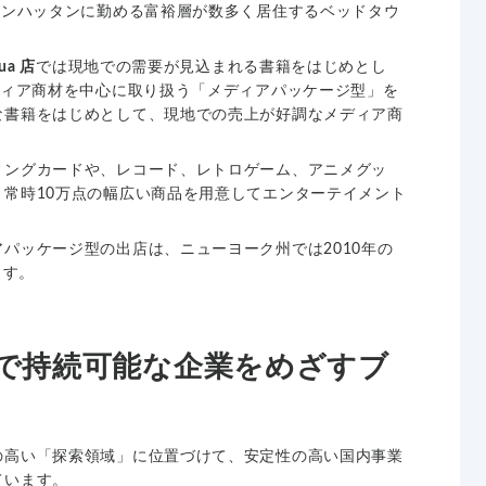
マンハッタンに勤める富裕層が数多く居住するベッドタウ
ua 店
では現地での需要が見込まれる書籍をはじめとし
ディア商材を中心に取り扱う「メディアパッケージ型」を
な書籍をはじめとして、現地での売上が好調なメディア商
ィングカードや、レコード、レトロゲーム、アニメグッ
常時10万点の幅広い商品を用意してエンターテイメント
パッケージ型の出店は、ニューヨーク州では2010年の
ます。
で持続可能な企業をめざすブ
の高い「探索領域」に位置づけて、安定性の高い国内事業
ています。