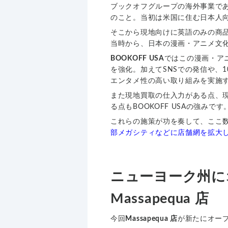
ブックオフグループの海外事業で
のこと。当初は米国に住む日本人
そこから現地向けに英語のみの商品
当時から、日本の漫画・アニメ文
BOOKOFF USA
ではこの漫画・ア
を強化。加えてSNSでの発信や、
エンタメ性の高い取り組みを実施
また現地買取の仕入力がある点、
る点もBOOKOFF USAの強みです
これらの施策が功を奏して、ここ
部メガシティなどに店舗網を拡大
ニューヨーク州にオ
Massapequa 店
今回
Massapequa 店
が新たにオー