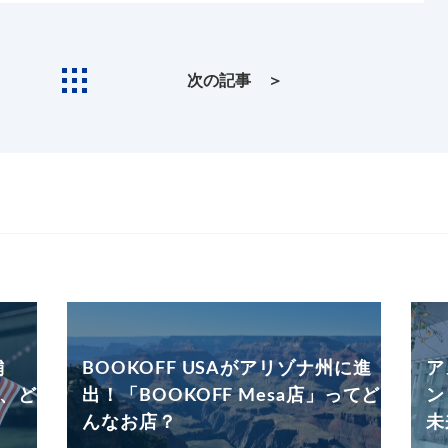
次の記事 ＞
舗
BOOKOFF USAがアリゾナ州に進
ア
て、ど
出！「BOOKOFF Mesa店」ってど
ン
んなお店？
未